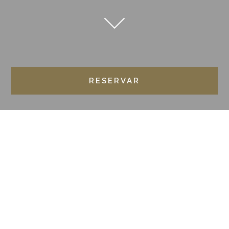
RESERVAR
HOME
BLOG
SORTEOS
Hoteles
Gastronomía
Sostenibili
CATEGORÍA: