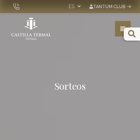
ES
TANTUM CLUB
Hoteles
Spa & Wellness
Experiencias
Eventos
Sorteos
Bonos Regalo
Tienda
DESDE 2005 PIONEROS EN SOSTENIBILIDAD