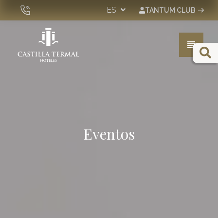
ES
TANTUM CLUB
Hoteles
Spa & Wellness
Experiencias
Eventos
Eventos
Bonos Regalo
Tienda
DESDE 2005 PIONEROS EN SOSTENIBILIDAD