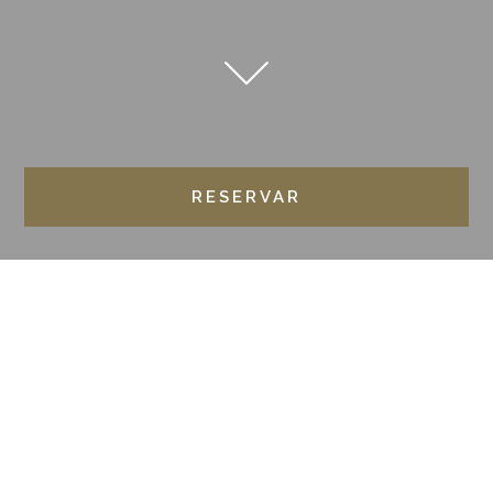
RESERVAR
HOME
BLOG
EVENTOS
Hoteles
Gastronomía
Sostenibili