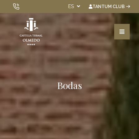
ES
TANTUM CLUB
VER TODOS LOS HOTELES
Habitaciones
Bodas
Spa & Wellness
Experiencias
Gastronomía
Eventos
Bonos Regalo