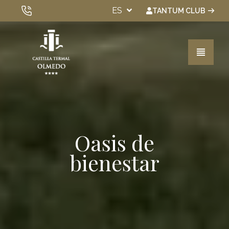
ES
TANTUM CLUB
VER TODOS LOS HOTELES
Habitaciones
Oasis de
Spa & Wellness
bienestar
Experiencias
Gastronomía
Eventos
Bonos Regalo