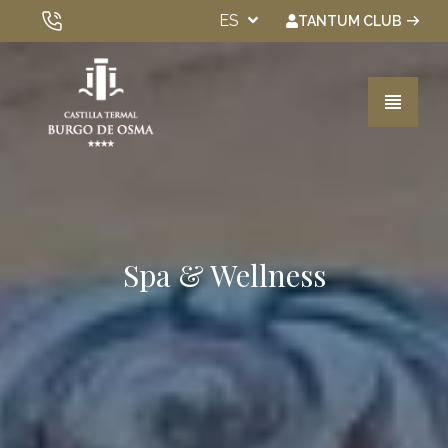
ES
TANTUM CLUB
VER TODOS LOS HOTELES
Habitaciones
Spa & Wellness
Spa & Wellness
Experiencias
Gastronomía
Eventos
Bonos Regalo