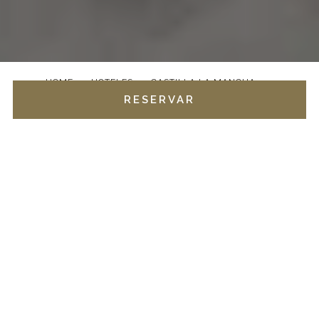
HOME
HOTELES
CASTILLA LA MANCHA
RESERVAR
CASTILLA TERMAL BRIHUEGA
GASTRONOMÍA
UN VIAJE CULINARIO
POR LOS CINCO
SENTIDOS
El espacio gastronómico de Castilla Termal Brihuega
cuenta con una carta de restaurante elaborada con
materia prima de la más alta calidad y una carta de