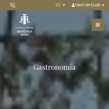
ES
TANTUM CLUB
VER TODOS LOS HOTELES
Habitaciones
Gastronomía
Spa & Wellness
Experiencias
Gastronomía
Eventos
Bonos Regalo