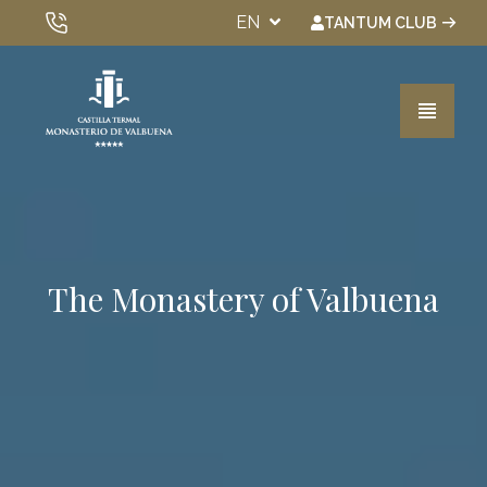
EN
TANTUM CLUB
VIEW ALL HOTELS
Rooms
The Monastery of Valbuena
Spa & Wellness
Experiences
Gastronomy
Events
Gift Vouchers