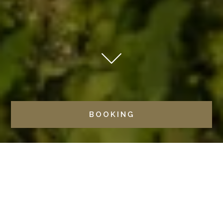
BOOKING
HOME
HOTELS
CASTILE AND LEON
CASTILLA TERMAL MONASTERIO DE VALBUENA | SMALL
LUXURY HOTELS
SURROUNDINGS
HISTORY AND CULTURE
THE MONASTERY OF VALBUENA