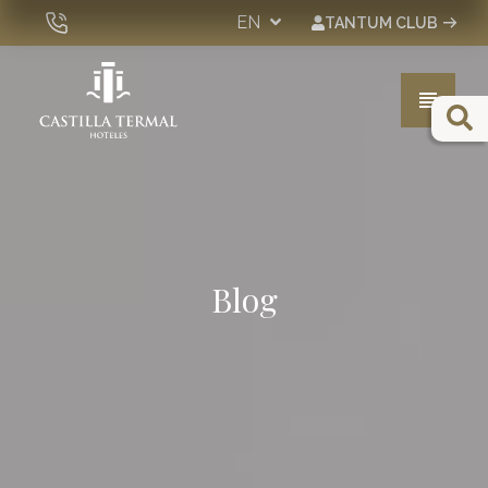
EN
TANTUM CLUB
Hotels
Spa & Wellness
Experiences
Events
Blog
Gift Vouchers
Shop
PIONEERS IN SUSTAINABILITY SINCE 2005