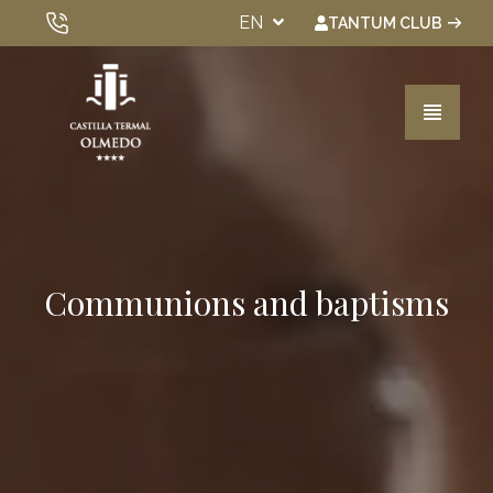
EN
TANTUM CLUB
VIEW ALL HOTELS
Rooms
Communions and baptisms
Spa & Wellness
Experiences
Gastronomy
Events
Gift Vouchers